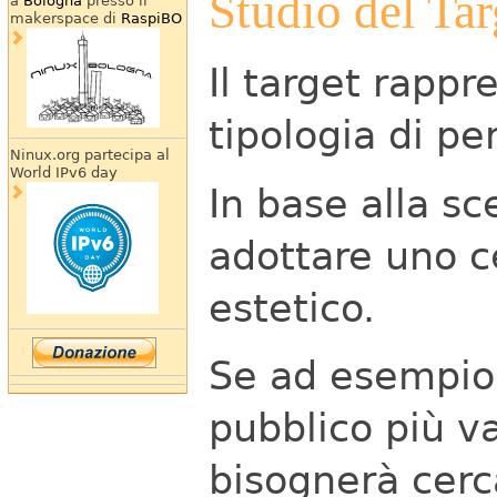
Studio del Tar
a
Bologna
presso il
makerspace di
RaspiBO
Il target rapp
tipologia di per
Ninux.org partecipa al
World IPv6 day
In base alla sc
adottare uno ce
estetico.
Se ad esempio 
pubblico più v
bisognerà cerc