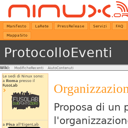
Manifesto
LaRete
PressRelease
Servizi
FAQ
MappaSito
ProtocolloEventi
Wiki:
ModificheRecenti
AiutoContenuti
Le sedi di Ninux sono:
a
Roma
presso il
Organizzazio
FusoLab
Proposa di un 
l'organizzazion
a
Pisa
all'EigenLab