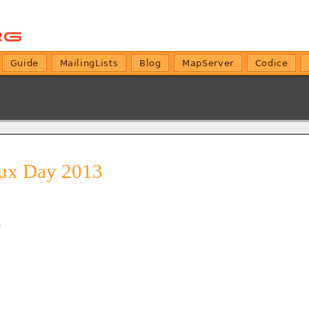
Guide
MailingLists
Blog
MapServer
Codice
inux Day 2013
)