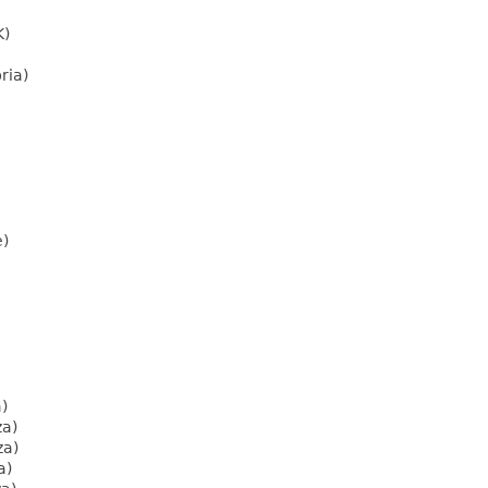
K)
ria)
e)
)
za)
za)
a)