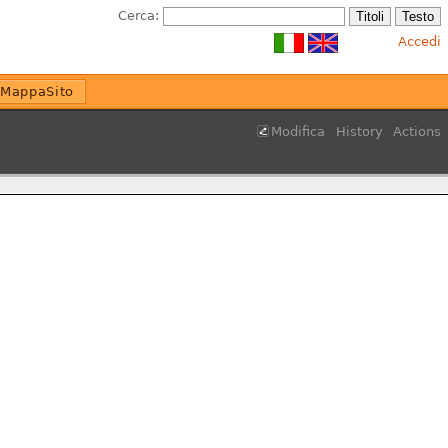
Cerca:
Accedi
MappaSito
Modifica
History
Actions