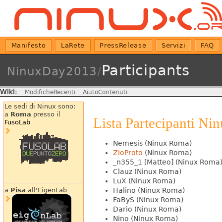
Manifesto
LaRete
PressRelease
Servizi
FAQ
Participants
NinuxDay2013
/
Wiki:
ModificheRecenti
AiutoContenuti
Le sedi di Ninux sono:
a
Roma
presso il
Lista Partecipanti N
FusoLab
Nemesis (Ninux Roma)
ZioProto
(Ninux Roma)
_n355_1 [Matteo] (Ninux Roma
Clauz (Ninux Roma)
LuX (Ninux Roma)
Halino (Ninux Roma)
a
Pisa
all'EigenLab
FaByS (Ninux Roma)
Dario (Ninux Roma)
Nino (Ninux Roma)