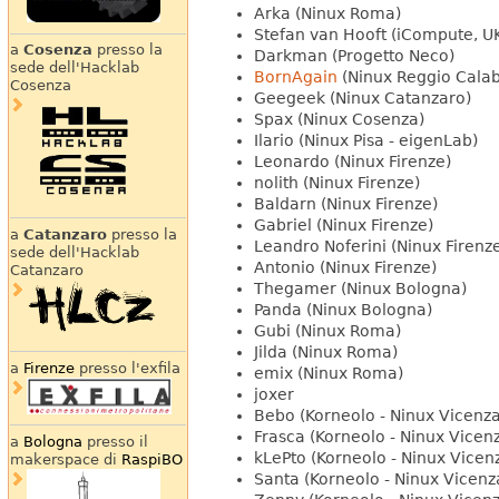
Arka (Ninux Roma)
Stefan van Hooft (iCompute, U
a
Cosenza
presso la
Darkman (Progetto Neco)
sede dell'Hacklab
BornAgain
(Ninux Reggio Calab
Cosenza
Geegeek (Ninux Catanzaro)
Spax (Ninux Cosenza)
Ilario (Ninux Pisa - eigenLab)
Leonardo (Ninux Firenze)
nolith (Ninux Firenze)
Baldarn (Ninux Firenze)
Gabriel (Ninux Firenze)
a
Catanzaro
presso la
Leandro Noferini (Ninux Firenz
sede dell'Hacklab
Antonio (Ninux Firenze)
Catanzaro
Thegamer (Ninux Bologna)
Panda (Ninux Bologna)
Gubi (Ninux Roma)
Jilda (Ninux Roma)
a
Firenze
presso l'exfila
emix (Ninux Roma)
joxer
Bebo (Korneolo - Ninux Vicenza
Frasca (Korneolo - Ninux Vicen
a
Bologna
presso il
kLePto (Korneolo - Ninux Vicen
makerspace di
RaspiBO
Santa (Korneolo - Ninux Vicenz