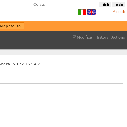
Cerca:
Accedi
MappaSito
Modifica
History
Actions
Fonera ip 172.16.54.23