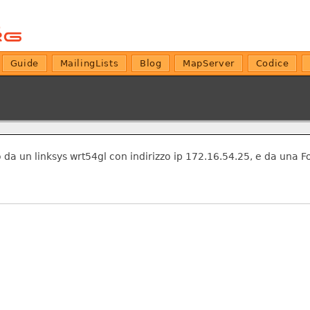
Guide
MailingLists
Blog
MapServer
Codice
ito da un linksys wrt54gl con indirizzo ip 172.16.54.25, e da una 