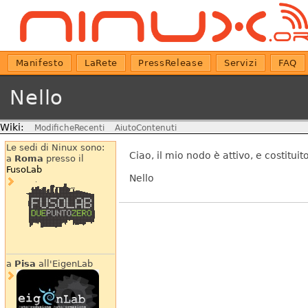
Manifesto
LaRete
PressRelease
Servizi
FAQ
Nello
Wiki:
ModificheRecenti
AiutoContenuti
Le sedi di Ninux sono:
Ciao, il mio nodo è attivo, e costitu
a
Roma
presso il
FusoLab
Nello
a
Pisa
all'EigenLab