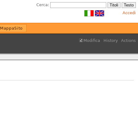
Cerca:
Accedi
MappaSito
Modifica
History
Actions