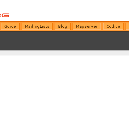
Guide
MailingLists
Blog
MapServer
Codice