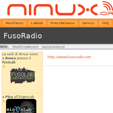
Manifesto
LaRete
PressRelease
Servizi
FAQ
FusoRadio
Wiki:
ModificheRecenti
AiutoContenuti
Le sedi di Ninux sono:
http://www.fusoradio.net
a
Roma
presso il
FusoLab
a
Pisa
all'EigenLab