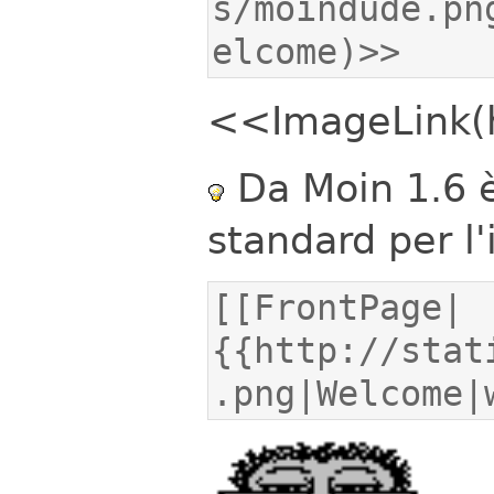
s/moindude.pn
elcome)>>
<<ImageLink(h
Da Moin 1.6 è
standard per l'
[[FrontPage|
{{http://stat
.png|Welcome|