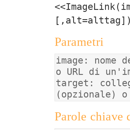
<<ImageLink(i
[,alt=alttag]
Parametri
image: nome d
target: colle
(opzionale) o
Parole chiave 