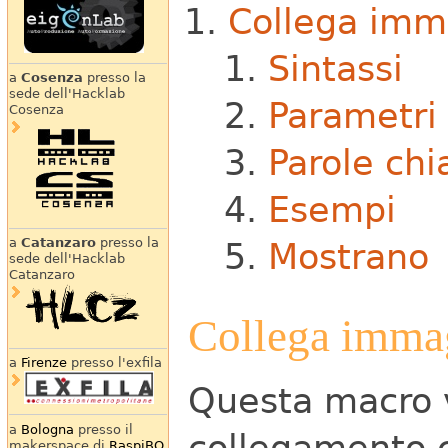
Collega imm
Sintassi
a
Cosenza
presso la
sede dell'Hacklab
Parametri
Cosenza
Parole chi
Esempi
a
Catanzaro
presso la
Mostrano
sede dell'Hacklab
Catanzaro
Collega imma
a
Firenze
presso l'exfila
Questa macro v
a
Bologna
presso il
collegamento 
makerspace di
RaspiBO