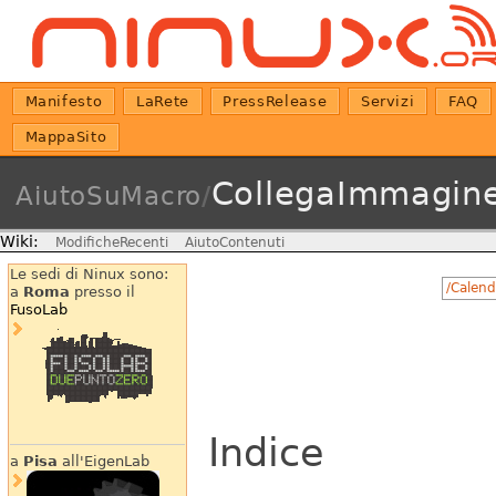
Manifesto
LaRete
PressRelease
Servizi
FAQ
MappaSito
CollegaImmagin
AiutoSuMacro
/
Wiki:
ModificheRecenti
AiutoContenuti
Le sedi di Ninux sono:
/Calend
a
Roma
presso il
FusoLab
Indice
a
Pisa
all'EigenLab