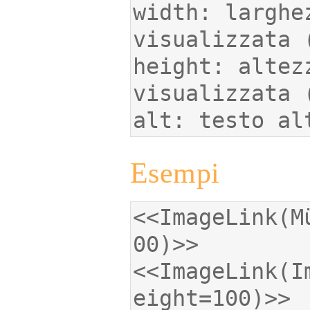
width: larghe
height: altez
alt: testo al
Esempi
<<ImageLink(M
<<ImageLink(I