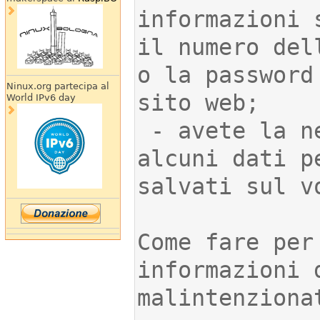
informazioni 
il numero del
o la password
Ninux.org partecipa al
World IPv6 day
 - avete la necessità di proteggere 
alcuni dati p
Come fare per
informazioni 