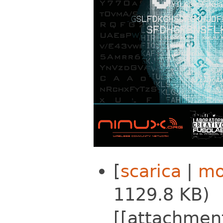
[
scarica
|
mo
1129.8 KB)
[[attachmen