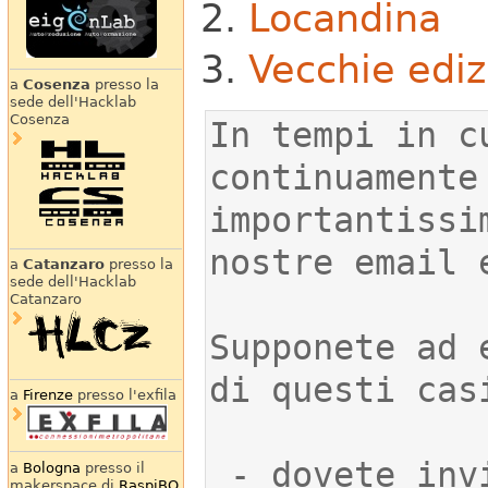
Locandina
Vecchie ediz
a
Cosenza
presso la
sede dell'Hacklab
Cosenza
In tempi in c
continuamente
importantissi
a
Catanzaro
presso la
sede dell'Hacklab
Catanzaro
Supponete ad 
a
Firenze
presso l'exfila
 - dovete inviare un email contenente 
a
Bologna
presso il
makerspace di
RaspiBO