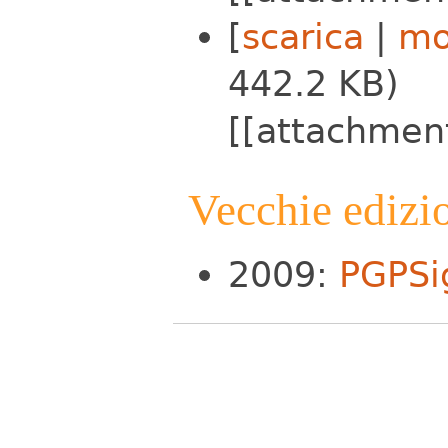
[
scarica
|
mo
442.2 KB)
[[attachmen
Vecchie edizi
2009:
PGPSi