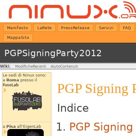
Manifesto
LaRete
PressRelease
Servizi
FAQ
MappaSito
PGPSigningParty2012
Wiki:
ModificheRecenti
AiutoContenuti
Le sedi di Ninux sono:
a
Roma
presso il
PGP Signing 
FusoLab
Indice
PGP Signing
a
Pisa
all'EigenLab