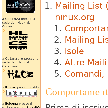
Mailing List
ninux.org
a
Cosenza
presso la
sede dell'Hacklab
Comporta
Cosenza
Mailing Lis
Isole
a
Catanzaro
presso la
Altre Maili
sede dell'Hacklab
Catanzaro
Comandi, a
a
Firenze
presso l'exfila
Comportamen
a
Bologna
presso il
Prima di iscriv
makerspace di
RaspiBO