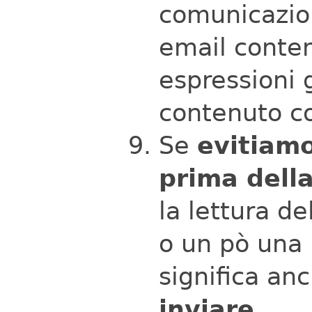
comunicazion
email conte
espressioni g
contenuto c
Se
evitiamo
prima della
la lettura d
o un pò una 
significa an
inviare
.