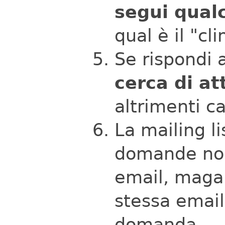
segui qual
qual è il "cli
Se rispondi 
cerca di at
altrimenti c
La mailing l
domande non
email, magar
stessa email
domanda.