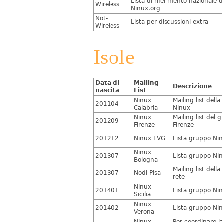
Lista di riferimento nazionale d
Wireless
Ninux.org
Not-
Lista per discussioni extra
Wireless
Isole
Data di
Mailing
Descrizione
nascita
List
Ninux
Mailing list dell
201104
Calabria
Ninux
Ninux
Mailing list del
201209
Firenze
Firenze
201212
Ninux FVG
Lista gruppo Ni
Ninux
201307
Lista gruppo Ni
Bologna
Mailing list dell
201307
Nodi Pisa
rete
Ninux
201401
Lista gruppo Nin
Sicilia
Ninux
201402
Lista gruppo Ni
Verona
Ninux
Per coordinare la