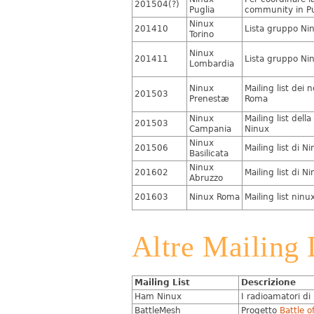
201504(?)
Puglia
community in Pu
Ninux
201410
Lista gruppo Nin
Torino
Ninux
201411
Lista gruppo Ni
Lombardia
Ninux
Mailing list dei 
201503
Prenestæ
Roma
Ninux
Mailing list del
201503
Campania
Ninux
Ninux
201506
Mailing list di N
Basilicata
Ninux
201602
Mailing list di 
Abruzzo
201603
Ninux Roma
Mailing list nin
Altre Mailing 
Mailing List
Descrizione
Ham Ninux
I radioamatori di
BattleMesh
Progetto
Battle o