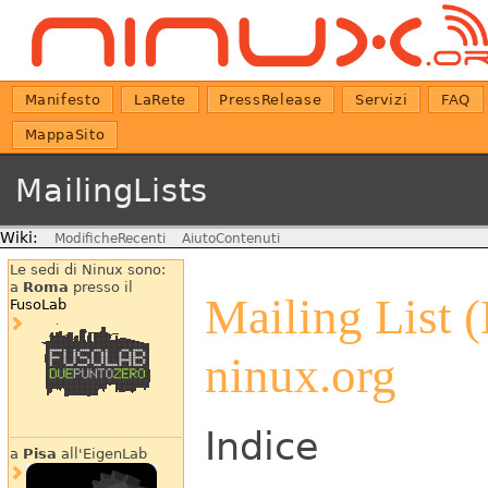
Manifesto
LaRete
PressRelease
Servizi
FAQ
MappaSito
MailingLists
Wiki:
ModificheRecenti
AiutoContenuti
Le sedi di Ninux sono:
a
Roma
presso il
Mailing List 
FusoLab
ninux.org
Indice
a
Pisa
all'EigenLab