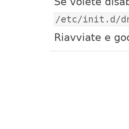
Se volete disab
/etc/init.d/d
Riavviate e g