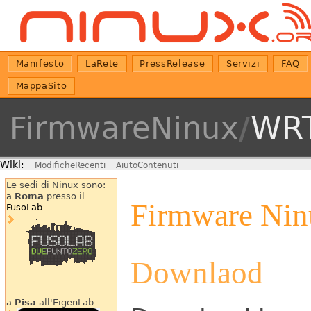
Manifesto
LaRete
PressRelease
Servizi
FAQ
MappaSito
WR
FirmwareNinux
/
Wiki:
ModificheRecenti
AiutoContenuti
Le sedi di Ninux sono:
a
Roma
presso il
Firmware Ni
FusoLab
Downlaod
a
Pisa
all'EigenLab