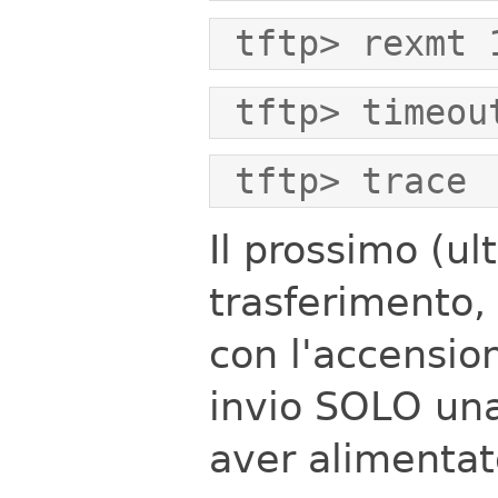
 tftp> rexmt 
 tftp> timeou
 tftp> trace
Il prossimo (u
trasferimento,
con l'accensio
invio SOLO una
aver alimentato