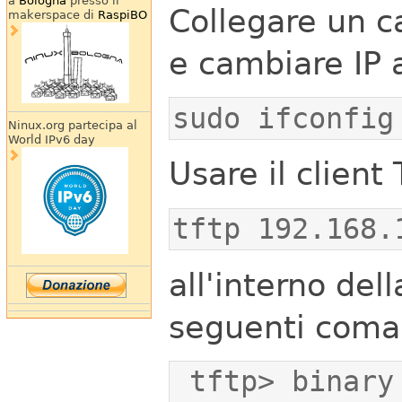
a
Bologna
presso il
Collegare un c
makerspace di
RaspiBO
e cambiare IP 
sudo ifconfig
Ninux.org partecipa al
World IPv6 day
Usare il client
tftp 192.168.
all'interno del
seguenti coma
 tftp> binary