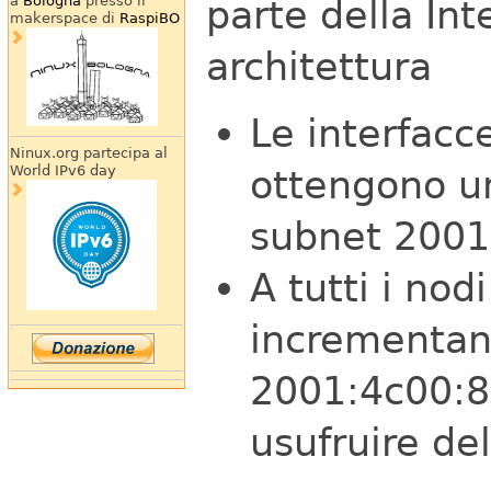
a
Bologna
presso il
parte della Int
makerspace di
RaspiBO
architettura
Le interfacc
Ninux.org partecipa al
World IPv6 day
ottengono un
subnet 2001
A tutti i no
incrementand
2001:4c00:8
usufruire de