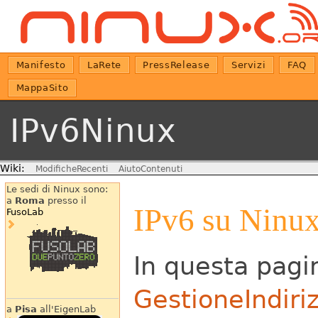
Manifesto
LaRete
PressRelease
Servizi
FAQ
MappaSito
IPv6Ninux
Wiki:
ModificheRecenti
AiutoContenuti
Le sedi di Ninux sono:
a
Roma
presso il
IPv6 su Ninux
FusoLab
In questa pagin
GestioneIndiriz
a
Pisa
all'EigenLab