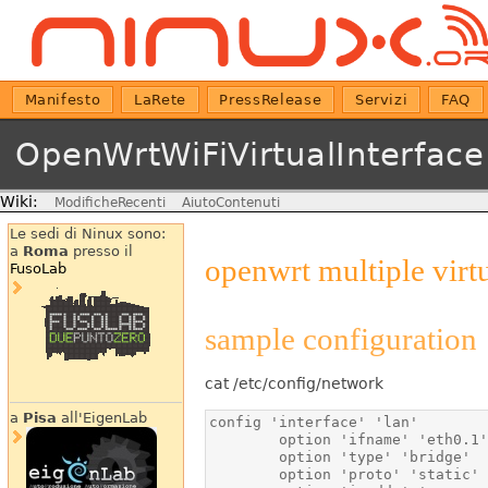
Manifesto
LaRete
PressRelease
Servizi
FAQ
OpenWrtWiFiVirtualInterface
Wiki:
ModificheRecenti
AiutoContenuti
Le sedi di Ninux sono:
a
Roma
presso il
openwrt multiple virt
FusoLab
sample configuration
cat /etc/config/network
a
Pisa
all'EigenLab