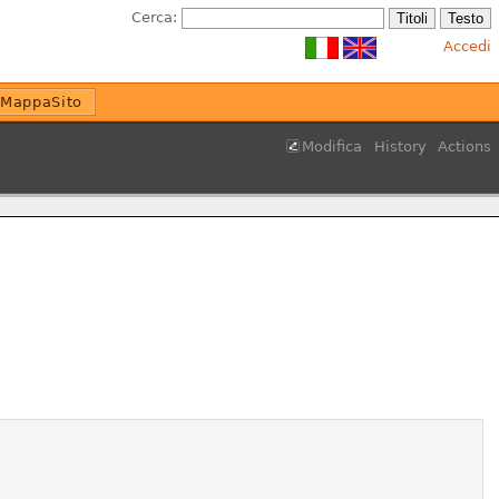
Cerca:
Accedi
MappaSito
Modifica
History
Actions