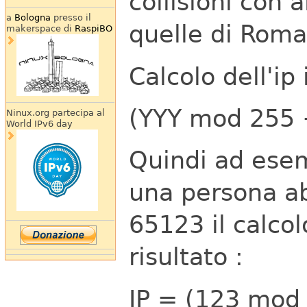
collisioni con
a
Bologna
presso il
quelle di Roma
makerspace di
RaspiBO
Calcolo dell'i
(YYY mod 255 
Ninux.org partecipa al
World IPv6 day
Quindi ad esem
una persona ab
65123 il calcol
risultato :
IP = (123 mod