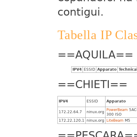
contigui.
Tabella IP Cla
==AQUILA==
IPV4
ESSID
Apparato
Technica
==CHIETI==
IPV4
ESSID
Apparato
PowerBeam
5AC
172.22.64.7
ninux.org
300 ISO
172.22.120.1
ninux.org
LiteBeam
M5
==PESCARA=