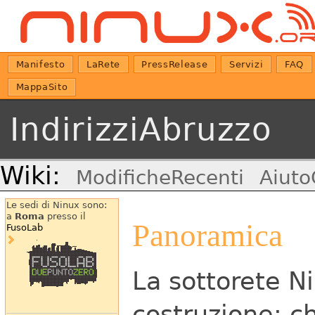
Manifesto
LaRete
PressRelease
Servizi
FAQ
MappaSito
IndirizziAbruzzo
Wiki:
ModificheRecenti
Aiuto
Le sedi di Ninux sono:
a
Roma
presso il
Panoramica
FusoLab
La sottorete Ni
costruzione; ch