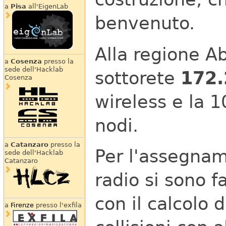
a
Pisa
all'EigenLab
benvenuto.
Alla regione Ab
a
Cosenza
presso la
sede dell'Hacklab
sottorete
172.
Cosenza
wireless e la 1
nodi.
a
Catanzaro
presso la
Per l'assegname
sede dell'Hacklab
Catanzaro
radio si sono f
con il calcolo 
a
Firenze
presso l'exfila