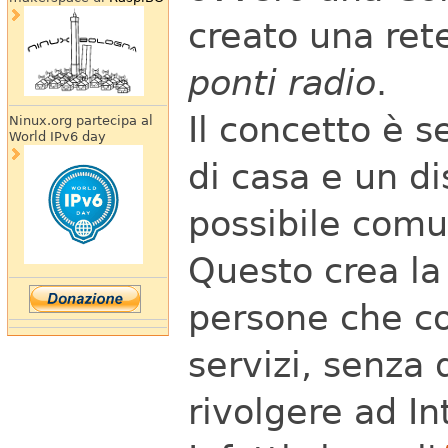
creato una ret
ponti radio
.
Il concetto è s
Ninux.org partecipa al
World IPv6 day
di casa e un di
possibile comun
Questo crea la 
persone che co
servizi, senza
rivolgere ad In