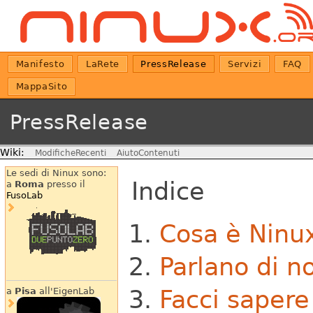
Manifesto
LaRete
PressRelease
Servizi
FAQ
MappaSito
PressRelease
Wiki:
ModificheRecenti
AiutoContenuti
Le sedi di Ninux sono:
Indice
a
Roma
presso il
FusoLab
Cosa è Ninu
Parlano di no
Facci sapere
a
Pisa
all'EigenLab