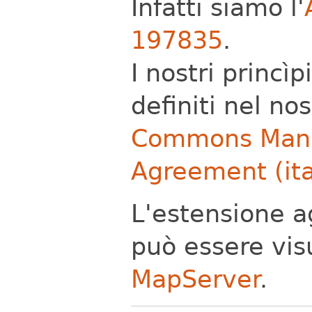
Infatti siamo l'
197835
.
I nostri princì
definiti nel no
Commons Mani
Agreement (it
L'estensione a
può essere vis
MapServer
.