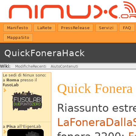
Manifesto
LaRete
PressRelease
Servizi
FAQ
MappaSito
QuickFoneraHack
Wiki:
ModificheRecenti
AiutoContenuti
Le sedi di Ninux sono:
a
Roma
presso il
Quick Fonera
FusoLab
Riassunto estr
LaFoneraDalla
a
Pisa
all'EigenLab