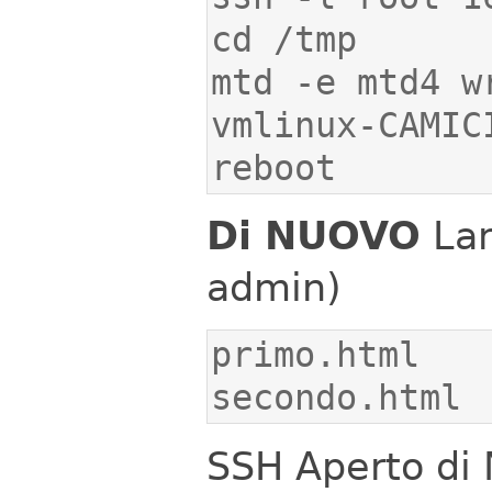
mtd -e mtd4 w
reboot
Di NUOVO
Lan
admin)
secondo.html
SSH Aperto di