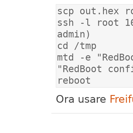
ssh -l root 1
mtd -e "RedBo
reboot
Ora usare
Frei