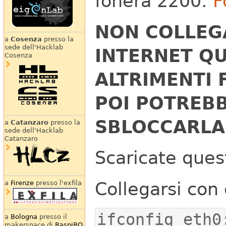
fonera 2200:
F
NON COLLEG
a
Cosenza
presso la
sede dell'Hacklab
INTERNET QU
Cosenza
ALTRIMENTI 
POI POTREBB
SBLOCCARLA
a
Catanzaro
presso la
sede dell'Hacklab
Catanzaro
Scaricate que
Collegarsi con 
a
Firenze
presso l'exfila
ifconfig eth0
a
Bologna
presso il
makerspace di
RaspiBO