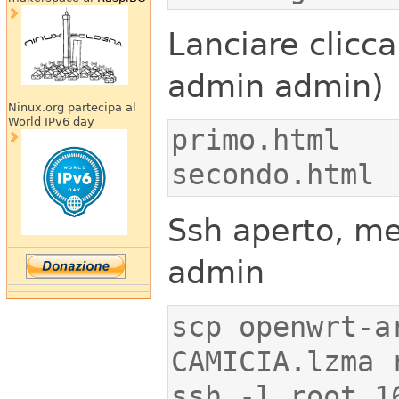
Lanciare clicc
admin admin)
Ninux.org partecipa al
World IPv6 day
secondo.html
Ssh aperto, m
admin
scp openwrt-a