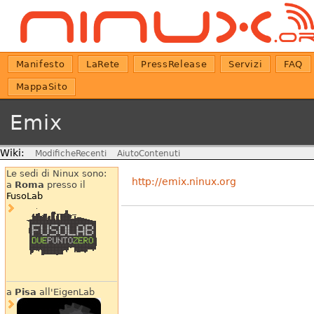
Manifesto
LaRete
PressRelease
Servizi
FAQ
MappaSito
Emix
Wiki:
ModificheRecenti
AiutoContenuti
Le sedi di Ninux sono:
http://emix.ninux.org
a
Roma
presso il
FusoLab
a
Pisa
all'EigenLab