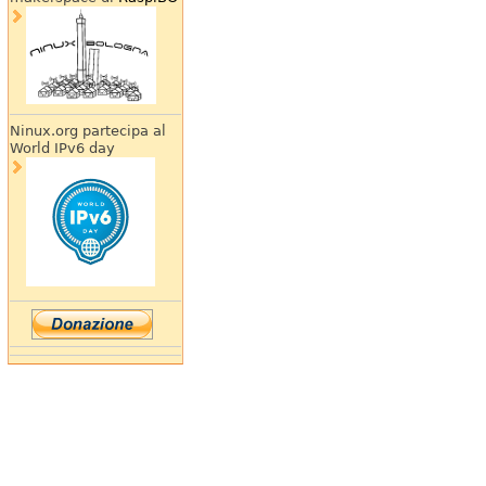
Ninux.org partecipa al
World IPv6 day