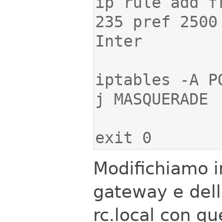
ip rule add f
235 pref 2500
iptables -A P
exit 0
Modifichiamo in
gateway e della
rc.local con qu