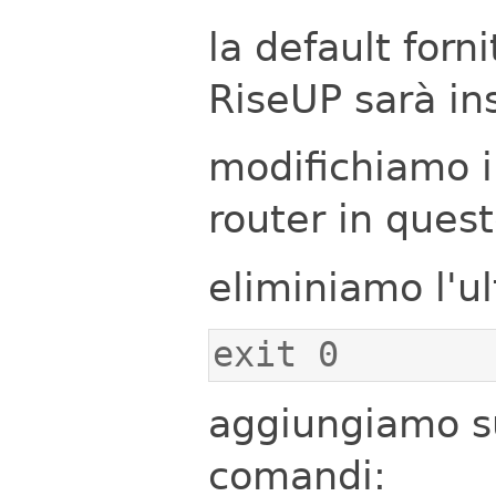
la default forn
RiseUP sarà ins
modifichiamo il 
router in ques
eliminiamo l'ul
exit 0
aggiungiamo su
comandi: