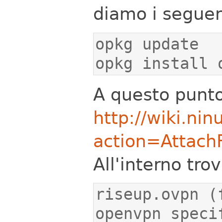
diamo i seguen
opkg install 
A questo punto 
http://wiki.ni
action=Attach
All'interno tr
riseup.ovpn (