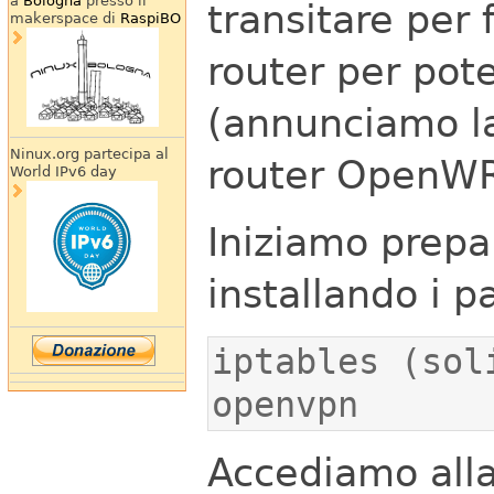
a
Bologna
presso il
transitare per 
makerspace di
RaspiBO
router per pote
(annunciamo la
Ninux.org partecipa al
router OpenWR
World IPv6 day
Iniziamo prepa
installando i p
openvpn
Accediamo alla