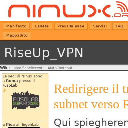
Manifesto
LaRete
PressRelease
Servizi
FAQ
MappaSito
RiseUp_VPN
Wiki:
ModificheRecenti
AiutoContenuti
Le sedi di Ninux sono:
a
Roma
presso il
Redirigere il 
FusoLab
subnet verso 
Qui spieghere
a
Pisa
all'EigenLab