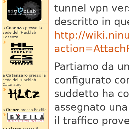
tunnel vpn ve
descritto in qu
a
Cosenza
presso la
http://wiki.nin
sede dell'Hacklab
Cosenza
action=Attac
Partiamo da u
a
Catanzaro
presso la
configurato co
sede dell'Hacklab
Catanzaro
suddetto ha c
assegnato una 
a
Firenze
presso l'exfila
il traffico pro