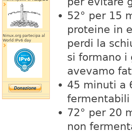
per evitare 
52° per 15 m
proteine in e
Ninux.org partecipa al
perdi la schi
World IPv6 day
si formano i 
avevamo fatt
45 minuti a 
fermentabili 
72° per 20 m
non fermenta