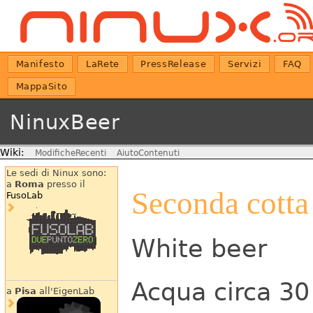
Manifesto
LaRete
PressRelease
Servizi
FAQ
MappaSito
NinuxBeer
Wiki:
ModificheRecenti
AiutoContenuti
Le sedi di Ninux sono:
a
Roma
presso il
Seconda cotta 
FusoLab
White beer
Acqua circa 30 
a
Pisa
all'EigenLab