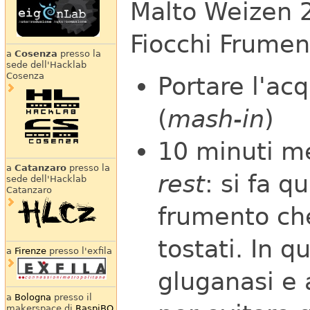
Malto Weizen 
Fiocchi Frumen
a
Cosenza
presso la
sede dell'Hacklab
Cosenza
Portare l'ac
(
mash-in
)
10 minuti me
a
Catanzaro
presso la
rest
: si fa q
sede dell'Hacklab
Catanzaro
frumento ch
tostati. In 
a
Firenze
presso l'exfila
gluganasi e a
a
Bologna
presso il
makerspace di
RaspiBO