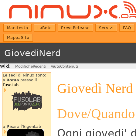
Manifesto
LaRete
PressRelease
Servizi
FAQ
MappaSito
GiovediNerd
Wiki:
ModificheRecenti
AiutoContenuti
Le sedi di Ninux sono:
a
Roma
presso il
Giovedì Nerd
FusoLab
Dove/Quando
a
Pisa
all'EigenLab
Ogni giovedi' d