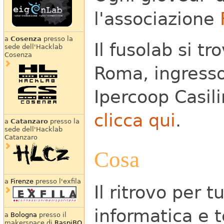
l'associazione
a
Cosenza
presso la
Il fusolab si tr
sede dell'Hacklab
Cosenza
Roma, ingresso
Ipercoop Casil
clicca qui
.
a
Catanzaro
presso la
sede dell'Hacklab
Catanzaro
Cosa
a
Firenze
presso l'exfila
Il ritrovo per t
informatica e 
a
Bologna
presso il
makerspace di
RaspiBO