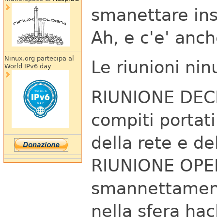
smanettare ins
Ah, e c'e' anch
Ninux.org partecipa al
Le riunioni ninu
World IPv6 day
RIUNIONE DECIS
compiti portati
della rete e de
RIUNIONE OPER
smannettament
nella sfera hac