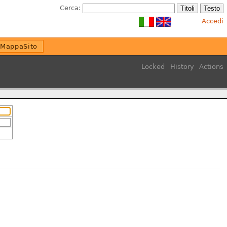
Cerca:
Accedi
MappaSito
Locked
History
Actions