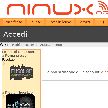
Manifesto
LaRete
PressRelease
Servizi
FAQ
Accedi
Wiki:
ModificheRecenti
AiutoContenuti
Le sedi di Ninux sono:
a
Roma
presso il
FusoLab
Se non si dispone di un account,
è p
a
Pisa
all'EigenLab