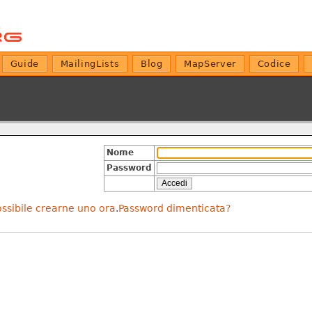
Guide
MailingLists
Blog
MapServer
Codice
Nome
Password
ossibile crearne uno ora
.
Password dimenticata?