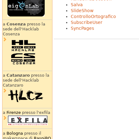
Salva
SlideShow
ControlloOrtografico
SubscribeUser
a
Cosenza
presso la
SyncPages
sede dell'Hacklab
Cosenza
a
Catanzaro
presso la
sede dell'Hacklab
Catanzaro
a
Firenze
presso l'exfila
a
Bologna
presso il
makerspace di
RaspiBO