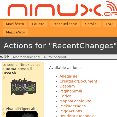
Manifesto
LaRete
PressRelease
Servizi
FAQ
MappaSito
Actions for "RecentChanges"
Wiki:
ModificheRecenti
AiutoContenuti
Le sedi di Ninux sono:
Available actions:
a
Roma
presso il
FusoLab
AllegaFile
CreatePdfDocument
Despam
PagineSimili
Carica
MappaLocaleSito
PackagePages
a
Pisa
all'EigenLab
PageActions
RenderAsDocbook