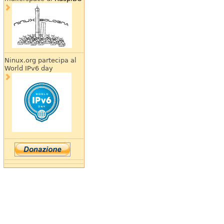
Ninux.org partecipa al
World IPv6 day