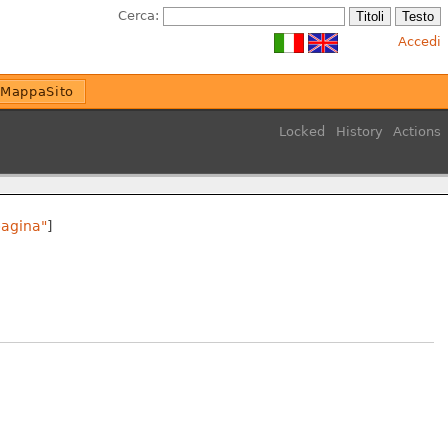
Cerca:
Accedi
MappaSito
Locked
History
Actions
pagina"
]