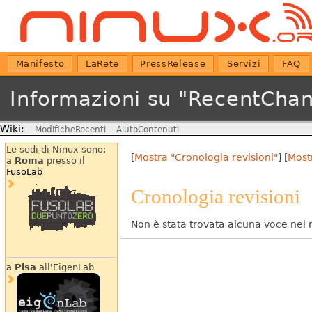
Manifesto
LaRete
PressRelease
Servizi
FAQ
Informazioni su "RecentCha
Wiki:
ModificheRecenti
AiutoContenuti
Le sedi di Ninux sono:
[
Mostra "Cronologia revisioni"
] [
Most
a
Roma
presso il
FusoLab
Cronologia revisioni
Non è stata trovata alcuna voce nel r
a
Pisa
all'EigenLab