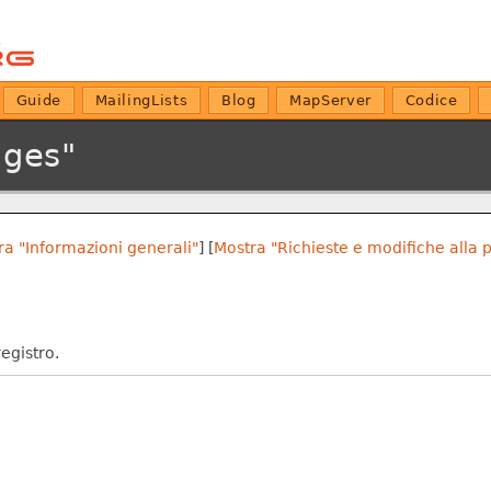
Guide
MailingLists
Blog
MapServer
Codice
nges"
ra "Informazioni generali"
] [
Mostra "Richieste e modifiche alla 
egistro.